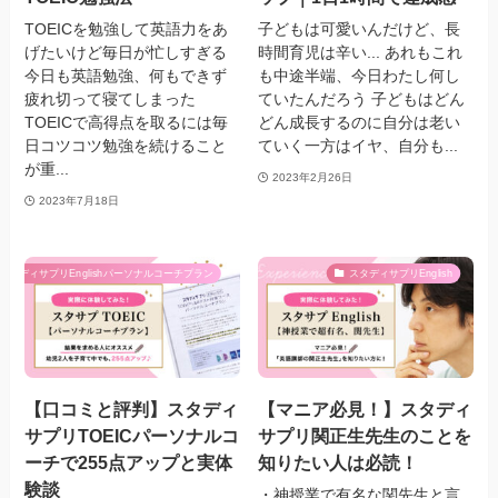
TOEICを勉強して英語力をあ
子どもは可愛いんだけど、長
げたいけど毎日が忙しすぎる
時間育児は辛い... あれもこれ
今日も英語勉強、何もできず
も中途半端、今日わたし何し
疲れ切って寝てしまった
ていたんだろう 子どもはどん
TOEICで高得点を取るには毎
どん成長するのに自分は老い
日コツコツ勉強を続けること
ていく一方はイヤ、自分も...
が重...
2023年2月26日
2023年7月18日
スタディサプリEnglishパーソナルコーチプラン
スタディサプリEnglish
【口コミと評判】スタディ
【マニア必見！】スタディ
サプリTOEICパーソナルコ
サプリ関正生先生のことを
ーチで255点アップと実体
知りたい人は必読！
験談
・神授業で有名な関先生と言