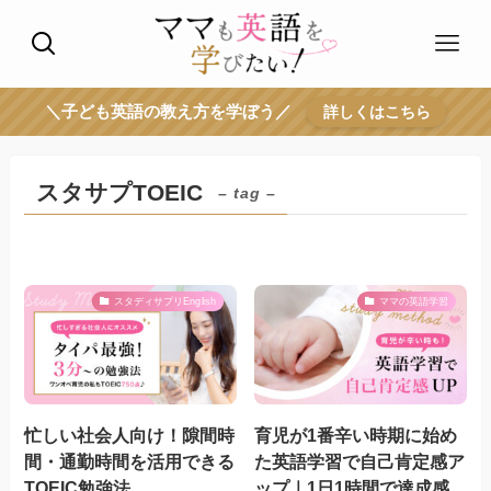
＼子ども英語の教え方を学ぼう／
詳しくはこちら
スタサプTOEIC
– tag –
スタディサプリEnglish
ママの英語学習
忙しい社会人向け！隙間時
育児が1番辛い時期に始め
間・通勤時間を活用できる
た英語学習で自己肯定感ア
TOEIC勉強法
ップ｜1日1時間で達成感