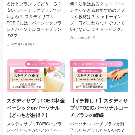
るけどプランってどうする？
何？効果はある？ シャドーイ
安いしベーシックプランでい
ングができるおすすめのアプ
いよね？ スタディサプリ
リや教材は？ シャドーイン
TOEICには、ベーシックプラ
グ、口がまわらなくてついて
ンとパーソナルコーチプラン
いけない... シャドーイング...
の2プ...
2021年12月8日
2021年12月16日
スタディサプリEnglish
スタディサプリEnglishパーソナルコーチプラン
スタディサプリTOEIC料金
【イチ押し！】スタディサ
ベーシックorパーソナル
プリTOEICパーソナルコー
【どっちがお得？】
チプランの継続
スタディサプリTOEICのプラ
パーソナルコーチプランが終
ンってどっちがいいの？ ベー
了したらどうしたらいいの？