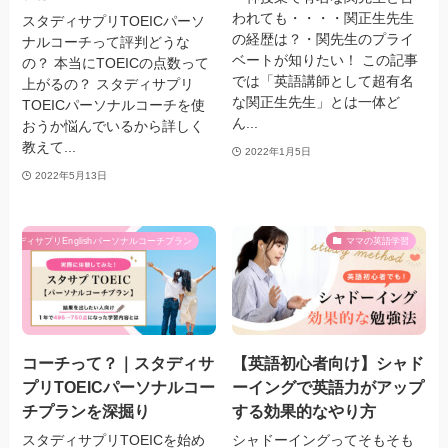
われても・・・・関正生先生
スタディサプリTOEICパーソ
の経歴は？・関先生のプライ
ナルコーチって評判どうな
ベートが知りたい！ この記事
の？ 本当にTOEICの点数って
では「英語講師として超有名
上がるの？ スタディサプリ
な関正生先生」とは一体ど
TOEICパーソナルコーチを使
ん...
おうか悩んでいるから詳しく
教えて...
2022年1月5日
2022年5月13日
スタディサプリEnglishパーソナルコーチプラン
ママの英語学習
コーチって？｜スタディサ
【英語初心者向け】シャド
プリTOEICパーソナルコー
ーイングで英語力がアップ
チプランを深掘り
する効果的なやり方
スタディサプリTOEICを始め
シャドーイングってそもそも