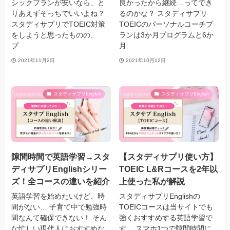
シックプランが安いなら、と
良かったから継続…ってでき
りあえずそっちでいいよね？
るのかな？ スタディサプリ
スタディサプリでTOEIC対策
TOEICのパーソナルコーチプ
をしようと思ったものの、
ランは3か月プログラムと6か
プ...
月...
2021年11月2日
2021年10月12日
スタディサプリEnglish
スタディサプリEnglish
隙間時間で英語学習→スタ
【スタディサプリ使い方】
ディサプリEnglishシリー
TOEIC L&Rコースを2年以
ズ！全コースの違いを紹介
上使った私が解説
英語学習を始めたいけど、時
スタディサプリEnglishの
間がない… 子育て中で勉強時
TOEICコースは当サイトでも
間なんて確保できない！ そん
強くおすすめする英語学習で
な忙しい現代人におすすめな
す。 スマホ1つで隙間時間に