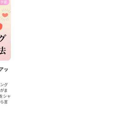
語学習
アッ
イング
口がま
音をシャ
から言