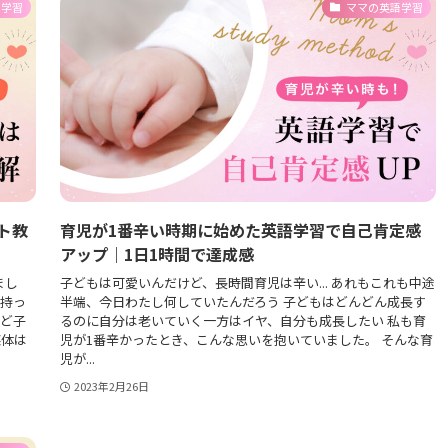
語学習
ママの英語学習
ト教
育児が1番辛い時期に始めた英語学習で自己肯定感
アップ｜1日1時間で達成感
まし
子どもは可愛いんだけど、長時間育児は辛い... あれもこれも中途
を持っ
半端、今日わたし何していたんだろう 子どもはどんどん成長す
けど子
るのに自分は老いていく一方はイヤ、自分も成長したい 私も育
媒体は
児が1番辛かったとき、こんな思いを抱いていました。 そんな育
児が...
2023年2月26日