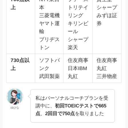
上
本
トリテイ
シャープ
三菱電機
リング
みずほ証
ヤマト運
キリンビ
券
輸
ール
ブリヂス
シャープ
トン
楽天
730点以
ソフトバ
住友商事
住友商事
上
ンク
日本IBM
丸紅
武田製薬
丸紅
三井物産
私はパーソナルコーチプランを受
講中に、
初回TOEICテストで665
ゆひな
点
、
2回目で750点
を取りました