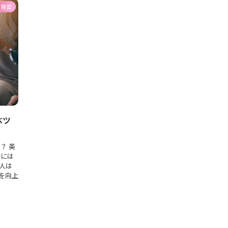
発音
ぶツ
？ 英
音には
人は
を向上