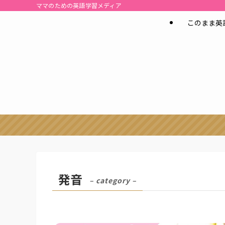
ママのための英語学習メディア
このまま英
発音
– category –